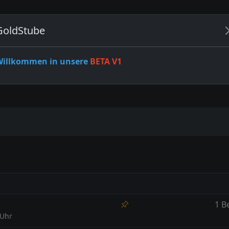
GoldStube
LN
FAQ
VOTEN
FORUM
Willkommen in unsere
BETA V1
1 B
 Uhr